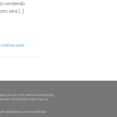
ito vendendo
sim será […]
-criativas-para-
alquer vínculo com nenhuma instituição.
ornecendo informações sobre tópicos
er alterações ou inconsistências