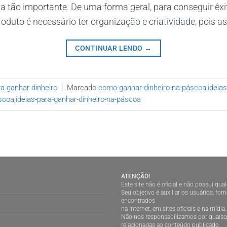
 tão importante. De uma forma geral, para conseguir êx
roduto é necessário ter organização e criatividade, pois as
CONTINUAR LENDO
→
a ganhar dinheiro
|
Marcado
como-ganhar-dinheiro-na-páscoa
,
ideias
áscoa
,
ideias-para-ganhar-dinheiro-na-páscoa
ATENÇÃO!
Este site não é oficial e não possui qu
Seu objetivo é auxiliar os usuários, f
encontrados
na internet, em sites oficiais e na mídia.
Não nos responsabilizamos por quaisqu
relacionadas ao conteúdo publicado.