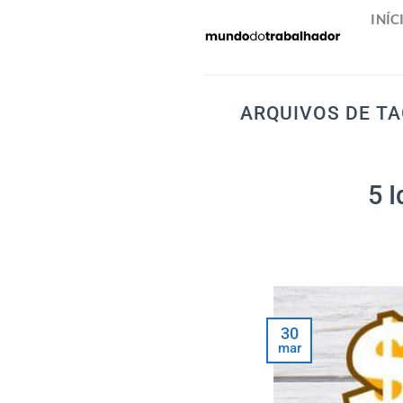
Skip
INÍC
to
content
ARQUIVOS DE T
5 
30
mar