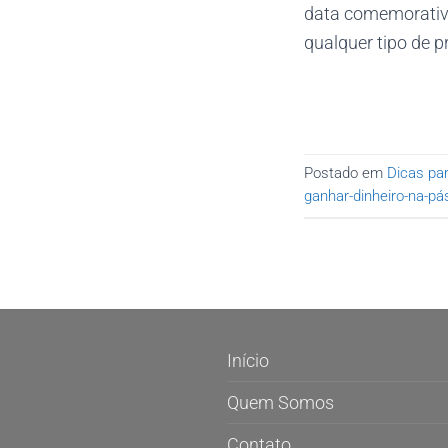
data comemorativa
qualquer tipo de p
Postado em
Dicas par
ganhar-dinheiro-na-p
Início
Quem Somos
Contato