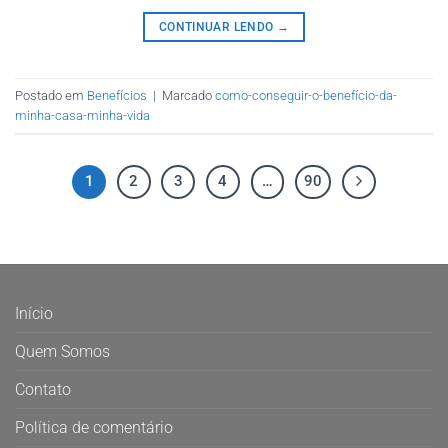
CONTINUAR LENDO
→
Postado em
Benefícios
|
Marcado
como-conseguir-o-benefício-da-
minha-casa-minha-vida
1
2
3
4
…
90
Início
Quem Somos
Contato
Política de comentário