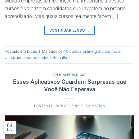
Muitas empresas já reconhecem a importância desses
cursos e valorizam candidatos que investem no próprio
aprendizado. Mas quais cursos realmente fazem […]
CONTINUAR LENDO
→
Postado em
Dicas
|
Marcado
os-10-cursos-online-gratuitos-mais-
valorizados-no-mercado-de-trabalho
APLICATIVOS
,
DICAS
Esses Aplicativos Guardam Surpresas que
Você Não Esperava
POSTED ON
2025-02-03
BY
ELISA MATIAS
03
fev