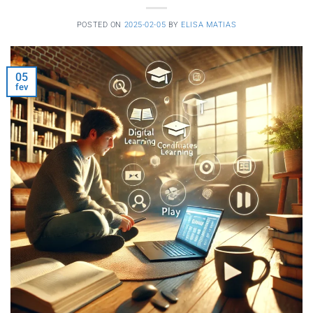
POSTED ON
2025-02-05
BY
ELISA MATIAS
05
fev