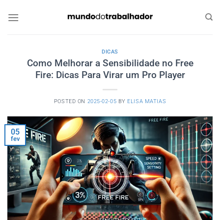
Skip
to
content
DICAS
Como Melhorar a Sensibilidade no Free
Fire: Dicas Para Virar um Pro Player
POSTED ON
2025-02-05
BY
ELISA MATIAS
05
fev