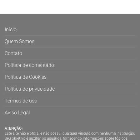
Início
Quem Somos
Contato
Política de comentário
Política de Cookies
Política de privacidade
Termos de uso
Aviso Legal
ATENÇÃO!
Este site não é oficial e não possui qualquer vínculo com nenhuma instituição.
Seu objetivo é auxiliar os usuários, fornecendo informações sobre tópicos