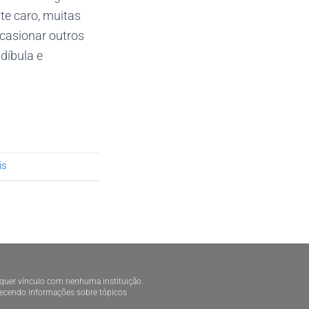
te caro, muitas
casionar outros
díbula e
is
alquer vínculo com nenhuma instituição.
ornecendo informações sobre tópicos