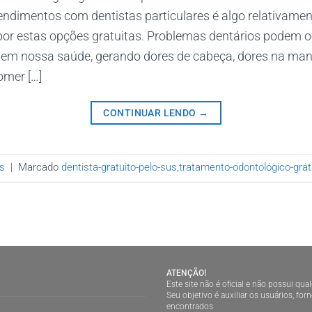
ndimentos com dentistas particulares é algo relativamen
r estas opções gratuitas. Problemas dentários podem o
 em nossa saúde, gerando dores de cabeça, dores na man
omer […]
CONTINUAR LENDO
→
s
|
Marcado
dentista-gratuito-pelo-sus
,
tratamento-odontológico-grát
ATENÇÃO!
Este site não é oficial e não possui qu
Seu objetivo é auxiliar os usuários, f
encontrados