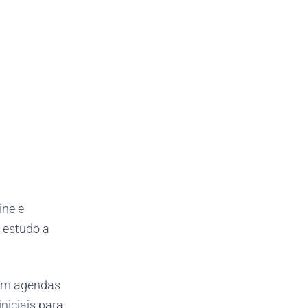
ine e
e estudo a
com agendas
niciais para