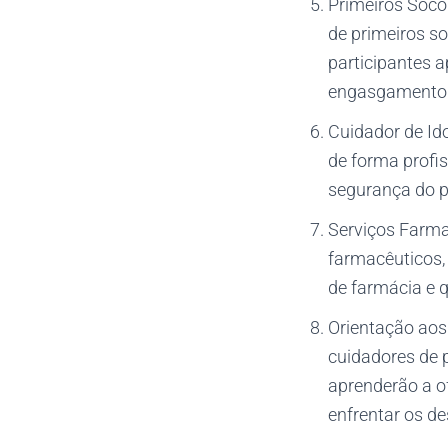
Primeiros Socor
de primeiros s
participantes a
engasgamento e
Cuidador de Ido
de forma profi
segurança do p
Serviços Farma
farmacêuticos,
de farmácia e 
Orientação aos 
cuidadores de 
aprenderão a o
enfrentar os d