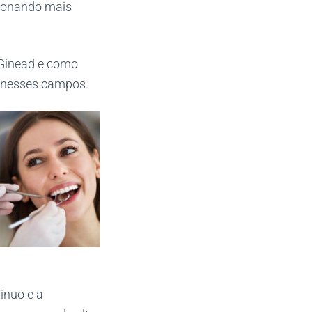
cionando mais
 Ginead e como
 nesses campos.
ínuo e a