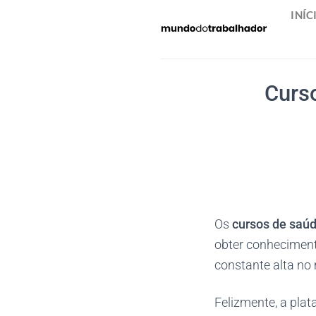
Skip
INÍC
to
content
Curs
Os
cursos de saú
obter conheciment
constante alta no
Felizmente, a pl