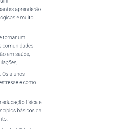
irir
ipantes aprenderão
lógicos e muito
e tornar um
as comunidades
ção em saúde,
ulações;
. Os alunos
 estresse e como
 educação física e
incípios básicos da
nto;