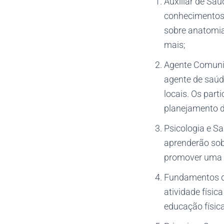
Auxiliar de Saú
conhecimentos 
sobre anatomia
mais;
Agente Comunit
agente de saúd
locais. Os par
planejamento d
Psicologia e Sa
aprenderão sob
promover uma 
Fundamentos da
atividade físic
educação física