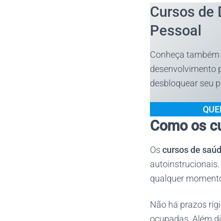
Cursos de 
Pessoal
Conheça também 
desenvolvimento 
desbloquear seu p
QUE
Como os c
Os
cursos de saú
autoinstrucionais.
qualquer momento 
Não há prazos ríg
ocupadas. Além dis