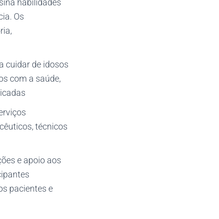
sina habilidades
ia. Os
ria,
a cuidar de idosos
dos com a saúde,
licadas
erviços
êuticos, técnicos
ções e apoio aos
cipantes
os pacientes e