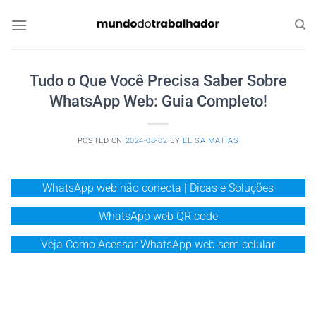
Skip
to
content
Tudo o Que Você Precisa Saber Sobre
WhatsApp Web: Guia Completo!
POSTED ON
2024-08-02
BY
ELISA MATIAS
WhatsApp web não conecta | Dicas e Soluções
WhatsApp web QR code
Veja Como Acessar WhatsApp web sem celular