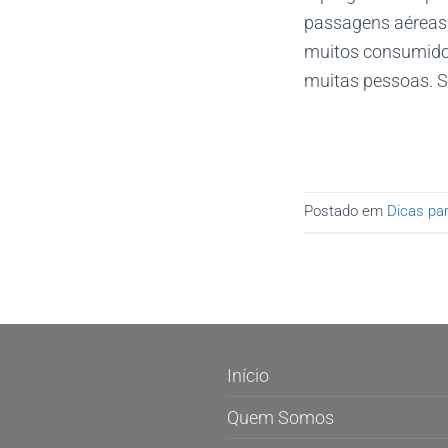
passagens aéreas
muitos consumidore
muitas pessoas. Se
Postado em
Dicas par
Início
Quem Somos