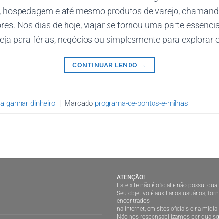
, hospedagem e até mesmo produtos de varejo, chamand
s. Nos dias de hoje, viajar se tornou uma parte essencia
ja para férias, negócios ou simplesmente para explorar o
CONTINUAR LENDO
→
a ganhar dinheiro
|
Marcado
programa-de-pontos-e-milhas
ATENÇÃO!
Este site não é oficial e não possui qu
Seu objetivo é auxiliar os usuários, f
encontrados
na internet, em sites oficiais e na mídia.
Não nos responsabilizamos por quaisqu