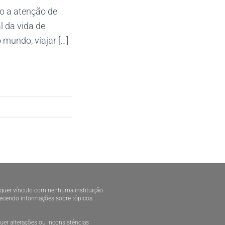
o a atenção de
l da vida de
 mundo, viajar […]
alquer vínculo com nenhuma instituição.
ornecendo informações sobre tópicos
er alterações ou inconsistências