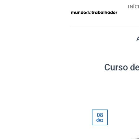
Skip
INÍC
to
content
Curso de
08
dez