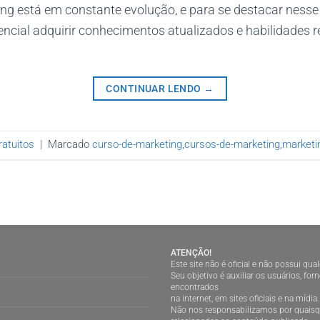
g está em constante evolução, e para se destacar ness
encial adquirir conhecimentos atualizados e habilidades 
CONTINUAR LENDO
→
atuitos
|
Marcado
curso-de-marketing
,
cursos-de-marketing
,
marketi
ATENÇÃO!
Este site não é oficial e não possui qu
Seu objetivo é auxiliar os usuários, f
encontrados
na internet, em sites oficiais e na mídia.
Não nos responsabilizamos por quaisqu