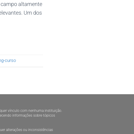
e campo altamente
relevantes. Um dos
ng-curso
alquer vínculo com nenhuma instituição.
ornecendo informações sobre tópicos
er alterações ou inconsistências