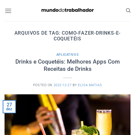
Skip
to
content
ARQUIVOS DE TAG:
COMO-FAZER-DRINKS-E-
COQUETÉIS
APLICATIVOS
Drinks e Coquetéis: Melhores Apps Com
Receitas de Drinks
POSTED ON
2022-12-27
BY
ELISA MATIAS
27
dez