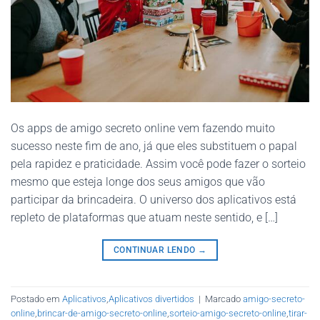
Os apps de amigo secreto online vem fazendo muito
sucesso neste fim de ano, já que eles substituem o papal
pela rapidez e praticidade. Assim você pode fazer o sorteio
mesmo que esteja longe dos seus amigos que vão
participar da brincadeira. O universo dos aplicativos está
repleto de plataformas que atuam neste sentido, e […]
CONTINUAR LENDO
→
Postado em
Aplicativos
,
Aplicativos divertidos
|
Marcado
amigo-secreto-
online
,
brincar-de-amigo-secreto-online
,
sorteio-amigo-secreto-online
,
tirar-