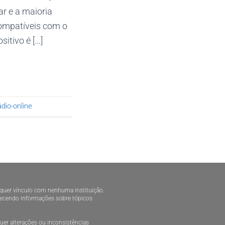
r e a maioria
compatíveis com o
itivo é […]
ádio-online
alquer vínculo com nenhuma instituição.
ornecendo informações sobre tópicos
er alterações ou inconsistências