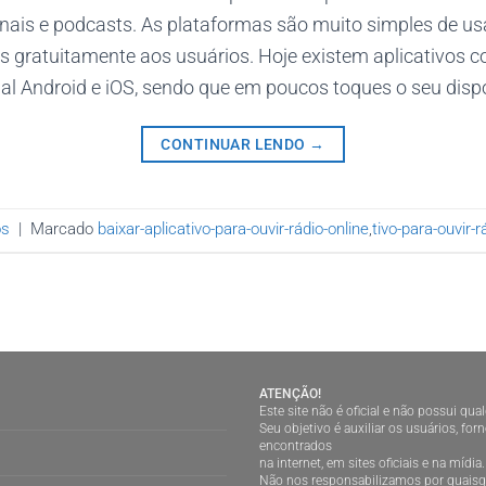
nais e podcasts. As plataformas são muito simples de usa
os gratuitamente aos usuários. Hoje existem aplicativos 
l Android e iOS, sendo que em poucos toques o seu dispos
CONTINUAR LENDO
→
os
|
Marcado
baixar-aplicativo-para-ouvir-rádio-online
,
tivo-para-ouvir-r
ATENÇÃO!
Este site não é oficial e não possui qu
Seu objetivo é auxiliar os usuários, f
encontrados
na internet, em sites oficiais e na mídia.
Não nos responsabilizamos por quaisqu