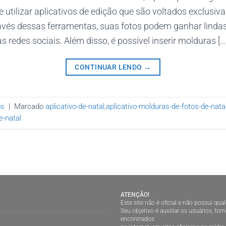
e utilizar aplicativos de edição que são voltados exclusi
avés dessas ferramentas, suas fotos podem ganhar linda
s redes sociais. Além disso, é possível inserir molduras […
CONTINUAR LENDO
→
os
|
Marcado
aplicativo-de-natal
,
aplicativo-molduras-de-fotos-de-nata
e-natal
ATENÇÃO!
Este site não é oficial e não possui qu
Seu objetivo é auxiliar os usuários, f
encontrados