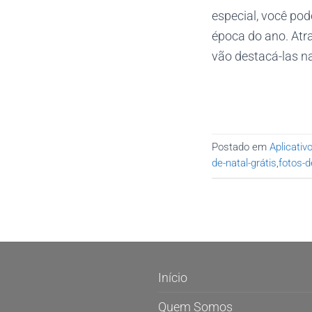
especial, você pod
época do ano. Atr
vão destacá-las na
Postado em
Aplicativ
de-natal-grátis
,
fotos-d
Início
Quem Somos