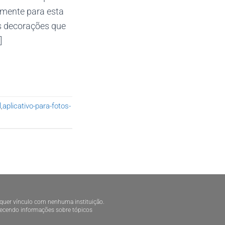
vamente para esta
s decorações que
]
l
,
aplicativo-para-fotos-
alquer vínculo com nenhuma instituição.
ornecendo informações sobre tópicos