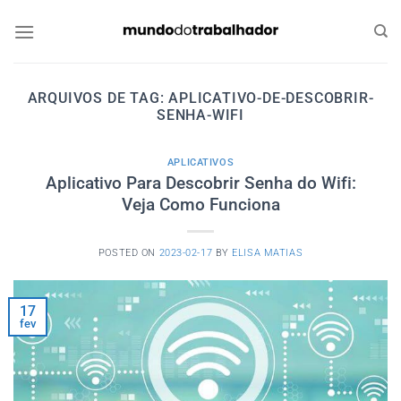
Skip
to
content
ARQUIVOS DE TAG:
APLICATIVO-DE-DESCOBRIR-
SENHA-WIFI
APLICATIVOS
Aplicativo Para Descobrir Senha do Wifi:
Veja Como Funciona
POSTED ON
2023-02-17
BY
ELISA MATIAS
17
fev