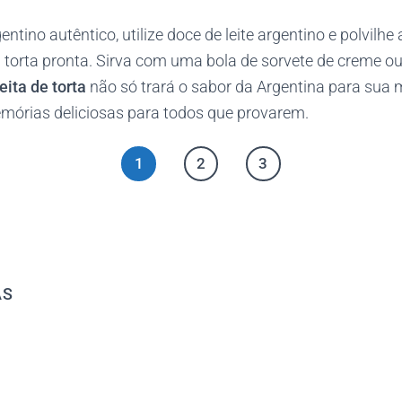
ntino autêntico, utilize doce de leite argentino e polvilhe
a torta pronta. Sirva com uma bola de sorvete de creme o
eita de torta
não só trará o sabor da Argentina para sua
órias deliciosas para todos que provarem.
1
2
3
AS