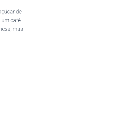
 açúcar de
u um café
 mesa, mas