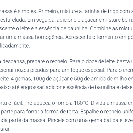
ssa é simples. Primeiro, misture a farinha de trigo com 
esfarelada. Em seguida, adicione o açúcar e misture bem.
scente o leite e a essência de baunilha. Combine as mistur
ar uma massa homogênea. Acrescente o fermento em pó
elicadamente.
escansa, prepare o recheio. Para o doce de leite, basta u
ionar nozes picadas para um toque especial. Para o creme
leite, 4 gemas, 100g de açúcar e 50g de amido de milho 
ixo até engrossar, adicione essência de baunilha e deixe 
ta é fácil. Pré-aqueça o forno a 180°C. Divida a massa e
 parte para forrar a forma de torta. Espalhe o recheio un
da parte da massa. Pincele com uma gema batida e leve 
urar.