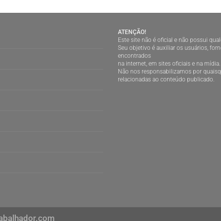
ATENÇÃO!
Este site não é oficial e não possui qu
Seu objetivo é auxiliar os usuários, f
encontrados
na internet, em sites oficiais e na mídia.
Não nos responsabilizamos por quaisqu
relacionadas ao conteúdo publicado.
abalhador.com