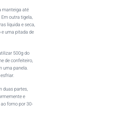
a manteiga até
 Em outra tigela,
as líquida e seca,
 e uma pitada de
tilizar 500g do
 de confeiteiro,
em uma panela.
esfriar.
m duas partes,
iformemente e
ao forno por 30-