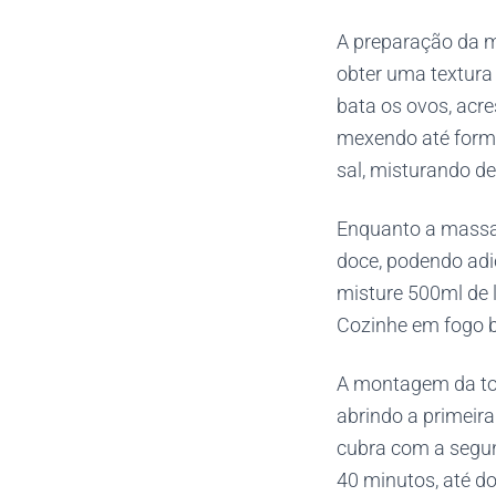
A preparação da ma
obter uma textura 
bata os ovos, acre
mexendo até form
sal, misturando d
Enquanto a massa d
doce, podendo adic
misture 500ml de 
Cozinhe em fogo ba
A montagem da tor
abrindo a primeira
cubra com a segun
40 minutos, até do