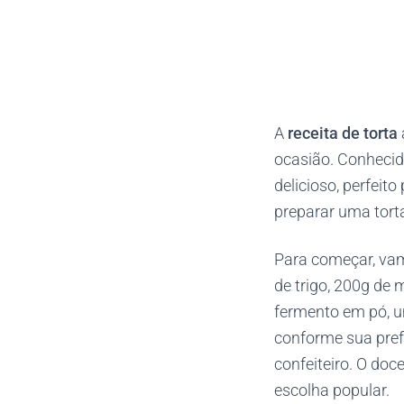
A
receita de torta
ocasião. Conhecida
delicioso, perfeit
preparar uma tort
Para começar, vamo
de trigo, 200g de m
fermento em pó, um
conforme sua pref
confeiteiro. O doc
escolha popular.