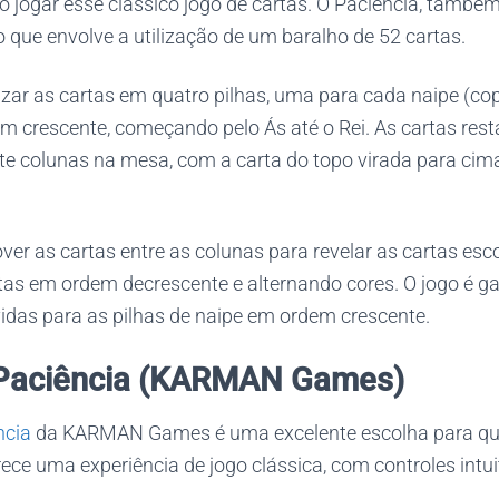
jogar esse clássico jogo de cartas. O Paciência, tamb
go que envolve a utilização de um baralho de 52 cartas.
izar as cartas em quatro pilhas, uma para cada naipe (cop
m crescente, começando pelo Ás até o Rei. As cartas rest
ete colunas na mesa, com a carta do topo virada para cim
er as cartas entre as colunas para revelar as cartas esco
tas em ordem decrescente e alternando cores. O jogo é 
idas para as pilhas de naipe em ordem crescente.
o Paciência (KARMAN Games)
ncia
da KARMAN Games é uma excelente escolha para q
erece uma experiência de jogo clássica, com controles intui