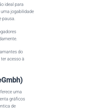
ão ideal para
 uma jogabilidade
e pausa.
ogadores
idamente.
s amantes do
 ter acesso à
teGmbh)
oferece uma
senta gráficos
ntica de