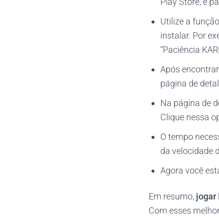
Play Store, e pa
Utilize a funçã
instalar. Por e
“Paciência KAR
Após encontrar 
página de detal
Na página de de
Clique nessa op
O tempo necess
da velocidade 
Agora você está
Em resumo,
jogar
Com esses melhore