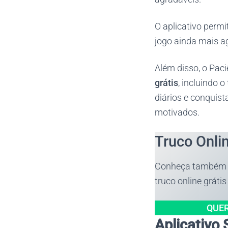
O aplicativo permi
jogo ainda mais ag
Além disso, o Pa
grátis
, incluindo 
diários e conquist
motivados.
Truco Onlin
Conheça também os
truco online grátis
QUE
Aplicativo 