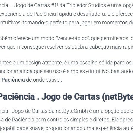
ncia – Jogo de Cartas #1! da Tripledor Studios é uma opç
periência de Paciência rápida e desafiadora. Ele oferece
intuitivos, tornando-o perfeito para jogar em momentos d
ambém oferece um modo “Vence-rápido”, que permite aos j
er quem consegue resolver os quebra-cabeças mais rap
antes e um design atraente, é uma escolha sólida para o
ncionar ainda que seu uso é simples e intuitivo, bastando
r Paciência
de onde estiver.
 Paciência . Jogo de Cartas (netBy
ência . Jogo de Cartas da netByteGmbh é uma opção que 
ca de Paciência com controles simples e diretos. Ele apre
jogabilidade suave, proporcionando uma experiência autê