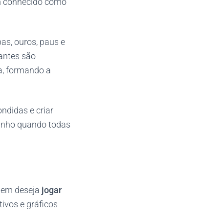
ém conhecido como
as, ouros, paus e
antes são
a, formando a
ndidas e criar
ganho quando todas
uem deseja
jogar
tivos e gráficos