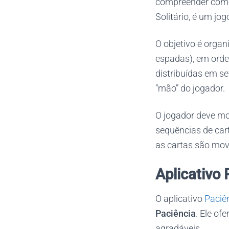
compreender como 
Solitário, é um jo
O objetivo é organ
espadas), em orde
distribuídas em s
“mão” do jogador.
O jogador deve mov
sequências de car
as cartas são mov
Aplicativ
O aplicativo
Paciê
Paciência
. Ele of
agradáveis.