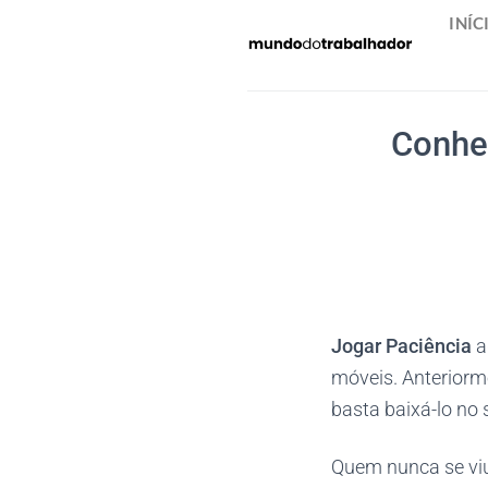
Skip
INÍC
to
content
Conhe
Jogar Paciência
a
móveis. Anteriorm
basta baixá-lo no 
Quem nunca se viu