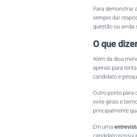
Para demonstrar a
sempre dar respos
questão ou ainda s
O que dize
Além da dica menc
apenas para tenta
candidato e pesqu
Outro ponto para o
evite gírias e ter
principalmente qu
Em uma
entrevis
candidato possui p