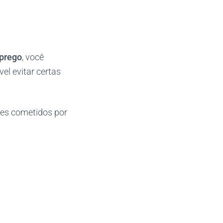
mprego
, você
el evitar certas
tes cometidos por