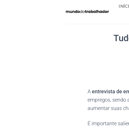
Skip
INÍC
to
content
Tud
A
entrevista de 
empregos, sendo a
aumentar suas cha
É importante sali