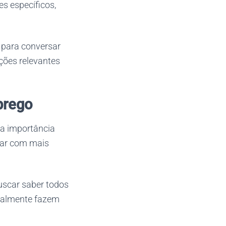
es específicos,
 para conversar
ções relevantes
prego
a importância
rar com mais
buscar saber todos
eralmente fazem