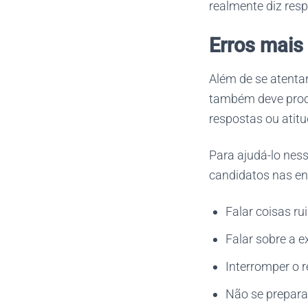
realmente diz respe
Erros mais
Além de se atenta
também deve procur
respostas ou atit
Para ajudá-lo nes
candidatos nas ent
Falar coisas ru
Falar sobre a e
Interromper o r
Não se preparar