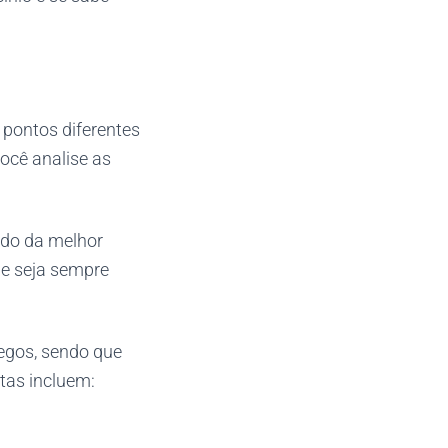
pontos diferentes
ocê analise as
udo da melhor
 e seja sempre
egos, sendo que
tas incluem: