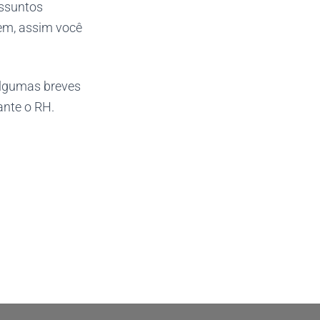
assuntos
rem, assim você
algumas breves
ante o RH.