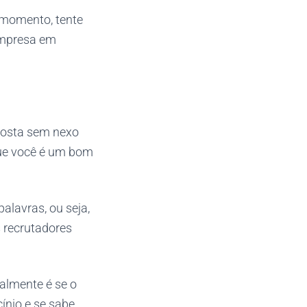
 momento, tente
empresa em
posta sem nexo
que você é um bom
alavras, ou seja,
s recrutadores
ealmente é se o
ínio e se sabe