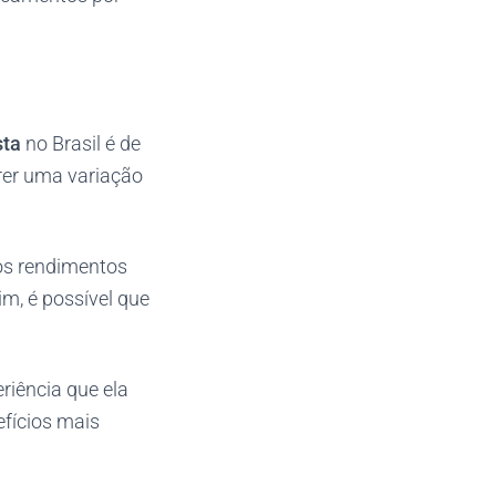
sta
no Brasil é de
frer uma variação
os rendimentos
im, é possível que
riência que ela
fícios mais