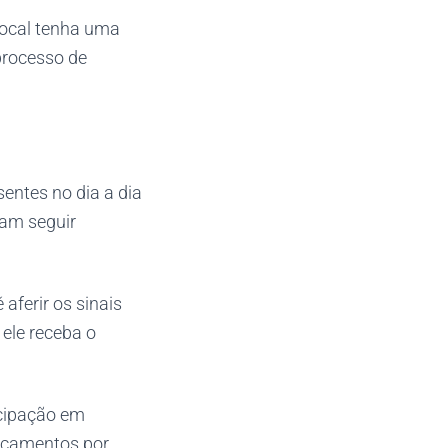
local tenha uma
processo de
entes no dia a dia
sam seguir
aferir os sinais
ele receba o
icipação em
icamentos por