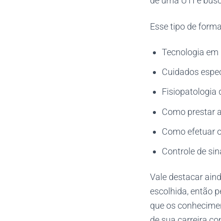
de uma UTI e busc
Esse tipo de forma
Tecnologia em 
Cuidados espec
Fisiopatologia 
Como prestar as
Como efetuar o
Controle de sina
Vale destacar aind
escolhida, então p
que os conhecimen
de sua carreira c