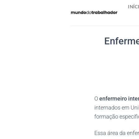
Skip
INÍC
to
content
Enfermei
O
enfermeiro inte
internados em Uni
formação específi
Essa área da enf