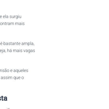
 ela surgiu
contram mais
é bastante ampla,
eja, há mais vagas
ansão e aqueles
 assim que o
sta