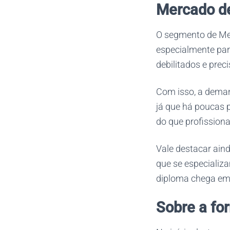
Mercado de
O segmento de Med
especialmente par
debilitados e pre
Com isso, a dema
já que há poucas p
do que profission
Vale destacar ain
que se especiali
diploma chega em
Sobre a fo