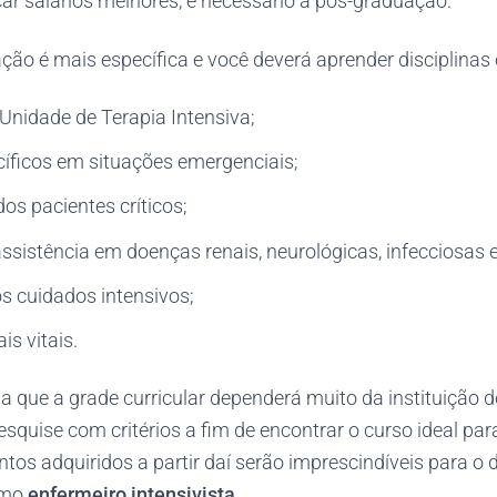
ar salários melhores, é necessário a pós-graduação.
ção é mais específica e você deverá aprender disciplinas
Unidade de Terapia Intensiva;
íficos em situações emergenciais;
dos pacientes críticos;
sistência em doenças renais, neurológicas, infecciosas e
s cuidados intensivos;
is vitais.
a que a grade curricular dependerá muito da instituição d
esquise com critérios a fim de encontrar o curso ideal para
tos adquiridos a partir daí serão imprescindíveis para o
omo
enfermeiro intensivista.