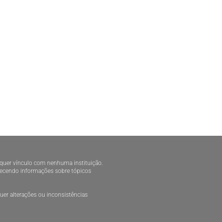
alquer vínculo com nenhuma instituição.
ornecendo informações sobre tópicos
er alterações ou inconsistências