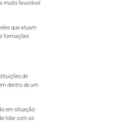
 muito favorável
ueles que atuam
 as formações
tituições de
gem dentro de um
ão em situação
de lidar com as