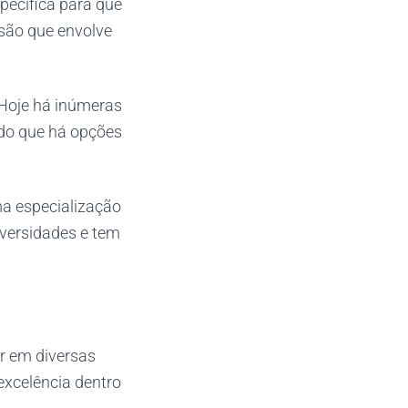
pecífica para que
ssão que envolve
 Hoje há inúmeras
ndo que há opções
ma especialização
iversidades e tem
r em diversas
xcelência dentro