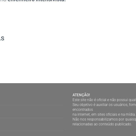
AS
ATENÇÃO!
Este site não é oficial e não possui qu
Seu objetivo é auxiliar os usuários, f
encontrados
na internet, em sites oficiais e na mídia.
Não nos responsabilizamos por quaisqu
relacionadas ao conteúdo publicado.