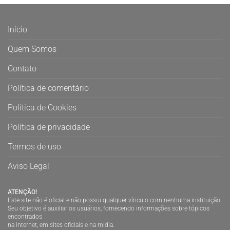
Início
Quem Somos
Contato
Política de comentário
Política de Cookies
Política de privacidade
Termos de uso
Aviso Legal
ATENÇÃO!
Este site não é oficial e não possui qualquer vínculo com nenhuma instituição.
Seu objetivo é auxiliar os usuários, fornecendo informações sobre tópicos
encontrados
na internet, em sites oficiais e na mídia.