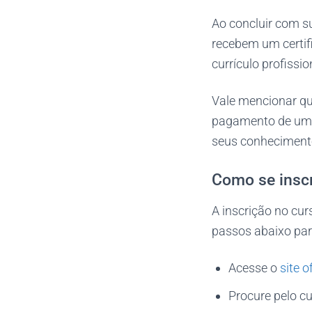
Ao concluir com s
recebem um certif
currículo profissio
Vale mencionar que
pagamento de uma
seus conheciment
Como se insc
A inscrição no cur
passos abaixo para
Acesse o
site of
Procure pelo cu