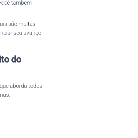
, você também
oais são muitas
enciar seu avanço
ito do
o que aborda todos
nas.