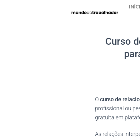
Skip
INÍC
to
content
Curso d
par
O
curso de relaci
profissional ou p
gratuita em plata
As relações inte