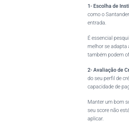
1-
Escolha de Ins
como o Santander e
entrada.
É essencial pesqu
melhor se adapta 
também podem ofer
2- Avaliação de C
do seu perfil de cr
capacidade de pa
Manter um bom sco
seu score não está
aplicar​.