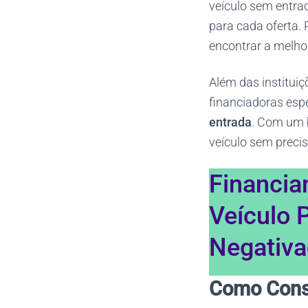
veículo sem entrad
para cada oferta.
encontrar a melho
Além das institui
financiadoras esp
entrada
. Com um 
veículo sem preci
Financia
Veículo 
Negativ
Como Cons