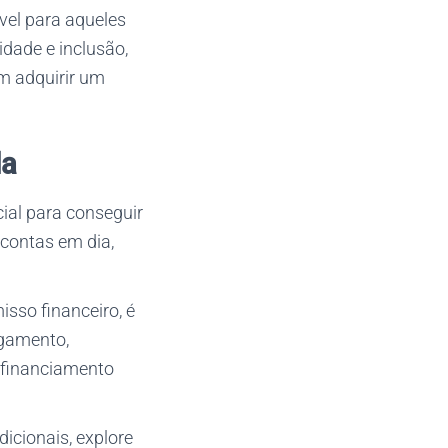
vel para aqueles
idade e inclusão,
m adquirir um
da
cial para conseguir
contas em dia,
sso financeiro, é
agamento,
o financiamento
icionais, explore