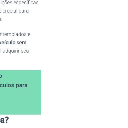
dições específicas
 crucial para
.
contemplados e
veículo sem
 adquirir seu
o
culos para
da?