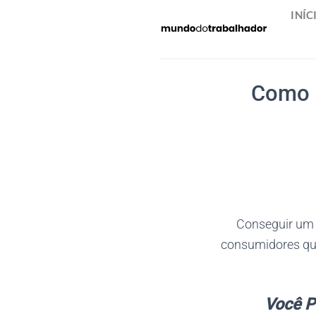
Skip
INÍC
to
content
Como 
Conseguir um 
consumidores que
Você P