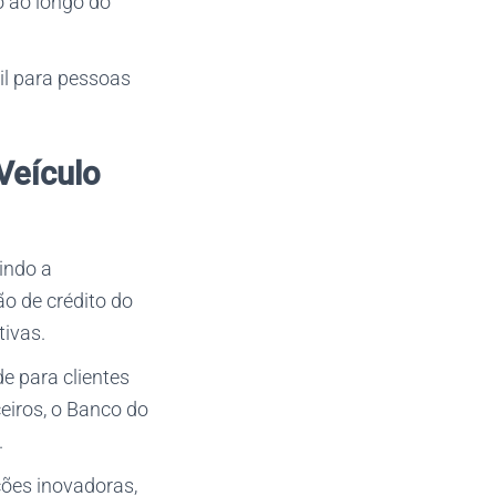
go ao longo do
cil para pessoas
Veículo
indo a
ão de crédito do
tivas.
e para clientes
iros, o Banco do
.
ções inovadoras,