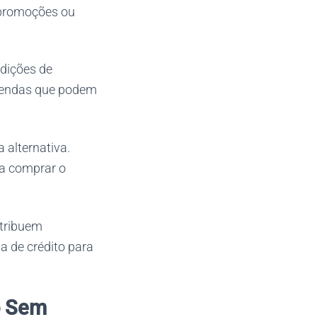
 promoções ou
dições de
 vendas que podem
 alternativa.
ra comprar o
ntribuem
a de crédito para
o Sem