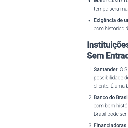
Maior Custo To
tempo será mai
Exigência de 
com histórico d
Instituiçõ
Sem Entra
Santander
: O 
possibilidade d
cliente. É uma 
Banco do Brasi
com bom histór
Brasil pode ser
Financiadoras 