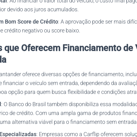
tal
: Ao financiar o valor total do veículo, o custo final pa
or devido aos juros acumulados.
um Bom Score de Crédito
: A aprovação pode ser mais difí
e crédito negativo ou score baixo.
es que Oferecem Financiamento de 
da
Santander oferece diversas opções de financiamento, inclu
e financiar o veículo sem entrada, dependendo da avaliaç
boa opção para quem busca flexibilidade e condições atra
l
: O Banco do Brasil também disponibiliza essa modalidad
ico de crédito. Com uma ampla gama de produtos finance
 uma alternativa viável para o financiamento sem entrada
Especializadas
: Empresas como a Carflip oferecem solu