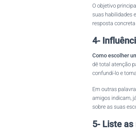
O objetivo princip
suas habilidades 
resposta concreta 
4- Influênc
Como escolher u
dê total atenção p
confundí-lo e torna
Em outras palavras
amigos indicam, j
sobre as suas esc
5- Liste a