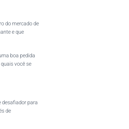
tro do mercado de
sante e que
, uma boa pedida
s quais você se
 desafiador para
és de