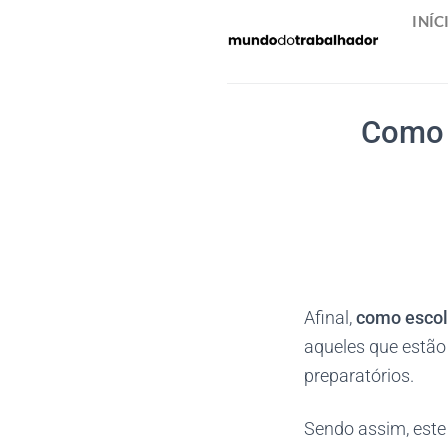
Skip
INÍC
to
content
Como 
Afinal,
como escol
aqueles que estão
preparatórios.
Sendo assim, este