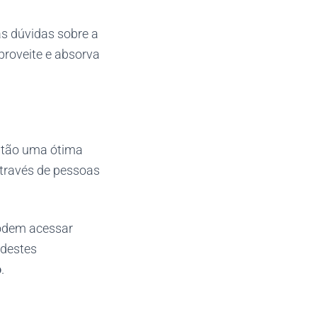
as dúvidas sobre a
proveite e absorva
então uma ótima
através de pessoas
podem acessar
 destes
o
.