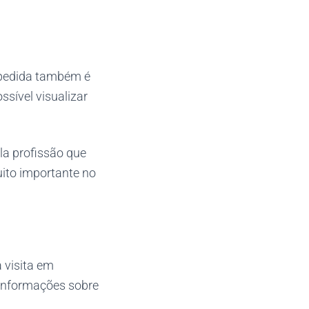
 pedida também é
ssível visualizar
a profissão que
uito importante no
 visita em
r informações sobre