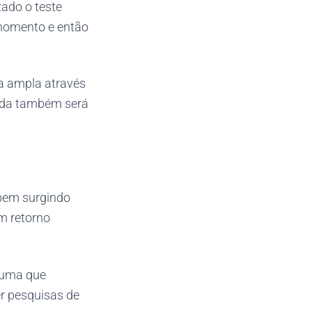
ado o teste
 momento e então
a ampla através
dida também será
bem surgindo
m retorno
r uma que
er pesquisas de