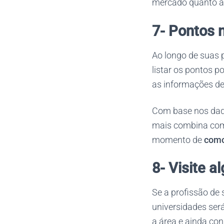
mercado quanto à 
7- Pontos n
Ao longo de suas 
listar os pontos p
as informações de
Com base nos dado
mais combina com 
momento de
como
8- Visite 
Se a profissão de 
universidades será
a área e ainda co