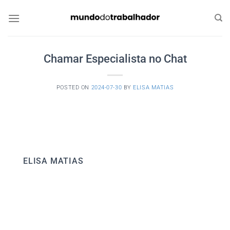
Skip
to
content
Chamar Especialista no Chat
POSTED ON
2024-07-30
BY
ELISA MATIAS
ELISA MATIAS