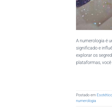
A numerologia é u
significado e infl
explorar os segre
plataformas, você 
Postado em
Esotétic
numerologia