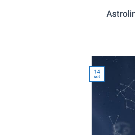
Astroli
14
set