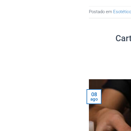
Postado em
Esotétic
Car
08
ago