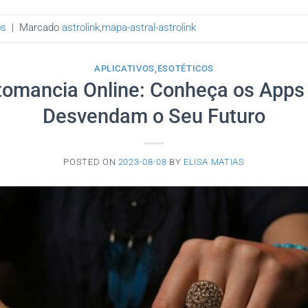
os
|
Marcado
astrolink
,
mapa-astral-astrolink
APLICATIVOS
,
ESOTÉTICOS
tomancia Online: Conheça os Apps
Desvendam o Seu Futuro
POSTED ON
2023-08-08
BY
ELISA MATIAS