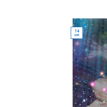
14
set