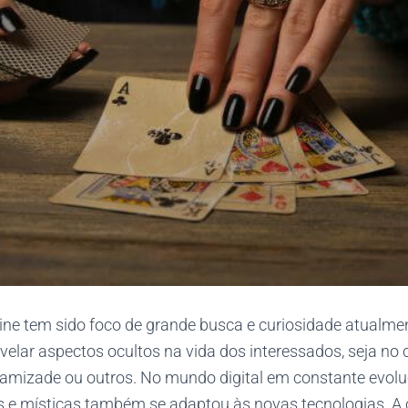
ne tem sido foco de grande busca e curiosidade atualmen
velar aspectos ocultos na vida dos interessados, seja n
, amizade ou outros. No mundo digital em constante evolu
is e místicas também se adaptou às novas tecnologias. A 