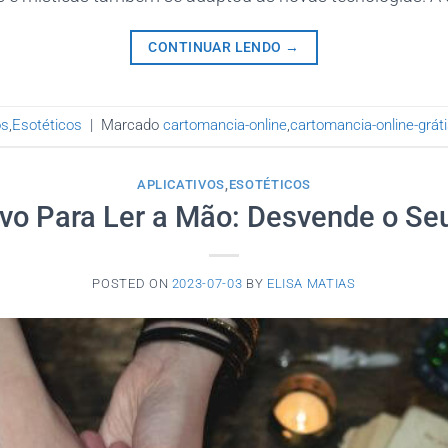
CONTINUAR LENDO
→
os
,
Esotéticos
|
Marcado
cartomancia-online
,
cartomancia-online-grát
APLICATIVOS
,
ESOTÉTICOS
ivo Para Ler a Mão: Desvende o Se
POSTED ON
2023-07-03
BY
ELISA MATIAS