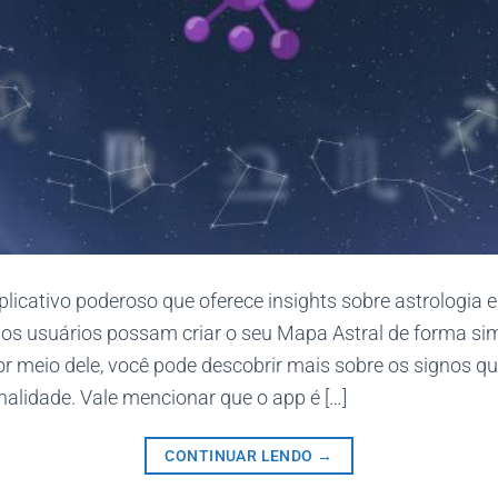
plicativo poderoso que oferece insights sobre astrologia e
 os usuários possam criar o seu Mapa Astral de forma si
r meio dele, você pode descobrir mais sobre os signos q
nalidade. Vale mencionar que o app é […]
CONTINUAR LENDO
→