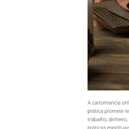
A cartomancia onli
prática promete re
trabalho, dinheiro
práticas espiritua