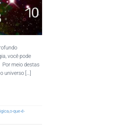
profundo
gia, você pode
. Por meio destas
o universo […]
ógica
,
o-que-é-