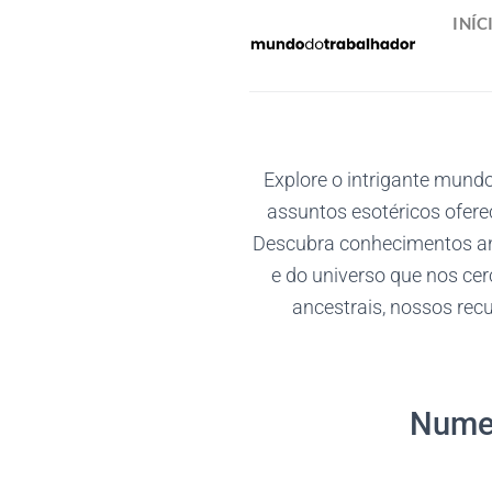
Skip
INÍC
to
content
Explore o intrigante mund
assuntos esotéricos ofere
Descubra conhecimentos ant
e do universo que nos cer
ancestrais, nossos rec
Numer