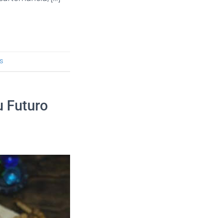
is
u Futuro