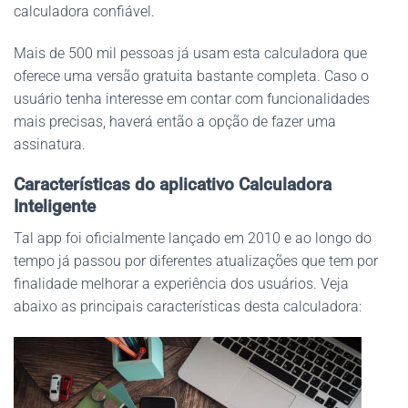
calculadora confiável.
Mais de 500 mil pessoas já usam esta calculadora que
oferece uma versão gratuita bastante completa. Caso o
usuário tenha interesse em contar com funcionalidades
mais precisas, haverá então a opção de fazer uma
assinatura.
Características do aplicativo Calculadora
Inteligente
Tal app foi oficialmente lançado em 2010 e ao longo do
tempo já passou por diferentes atualizações que tem por
finalidade melhorar a experiência dos usuários. Veja
abaixo as principais características desta calculadora: