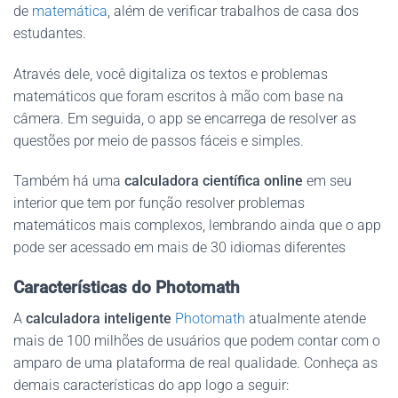
de
matemática
, além de verificar trabalhos de casa dos
estudantes.
Através dele, você digitaliza os textos e problemas
matemáticos que foram escritos à mão com base na
câmera. Em seguida, o app se encarrega de resolver as
questões por meio de passos fáceis e simples.
Também há uma
calculadora científica online
em seu
interior que tem por função resolver problemas
matemáticos mais complexos, lembrando ainda que o app
pode ser acessado em mais de 30 idiomas diferentes
Características do Photomath
A
calculadora inteligente
Photomath
atualmente atende
mais de 100 milhões de usuários que podem contar com o
amparo de uma plataforma de real qualidade. Conheça as
demais características do app logo a seguir: