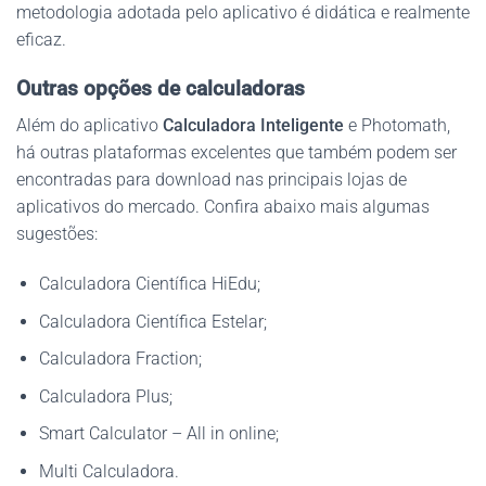
metodologia adotada pelo aplicativo é didática e realmente
eficaz.
Outras opções de calculadoras
Além do aplicativo
Calculadora Inteligente
e Photomath,
há outras plataformas excelentes que também podem ser
encontradas para download nas principais lojas de
aplicativos do mercado. Confira abaixo mais algumas
sugestões:
Calculadora Científica HiEdu;
Calculadora Científica Estelar;
Calculadora Fraction;
Calculadora Plus;
Smart Calculator – All in online;
Multi Calculadora.