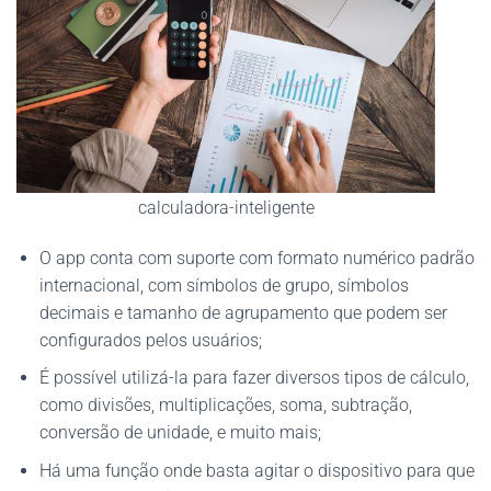
calculadora-inteligente
O app conta com suporte com formato numérico padrão
internacional, com símbolos de grupo, símbolos
decimais e tamanho de agrupamento que podem ser
configurados pelos usuários;
É possível utilizá-la para fazer diversos tipos de cálculo,
como divisões, multiplicações, soma, subtração,
conversão de unidade, e muito mais;
Há uma função onde basta agitar o dispositivo para que