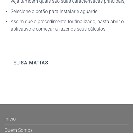
veja também quais são suas características principais;
Selecione o botão para instalar e aguarde;
Assim que o procedimento for finalizado, basta abrir o
aplicativo e começar a fazer os seus cálculos.
ELISA MATIAS
Início
Quem Somos