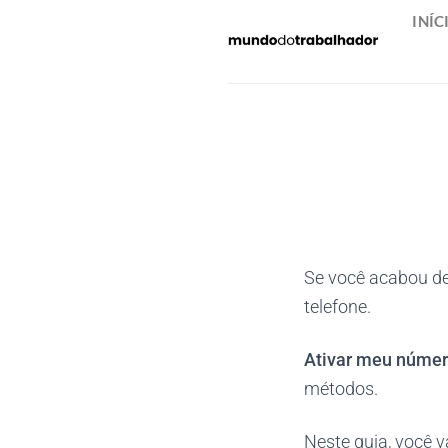
Skip
INÍC
to
content
Se você acabou de
telefone.
Ativar meu núme
métodos.
Neste guia, você v