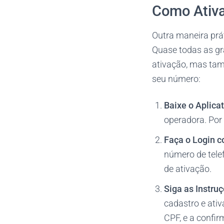
Como Ativa
Outra maneira prá
Quase todas as g
ativação, mas tam
seu número:
Baixe o Aplicat
operadora. Por
Faça o Login 
número de telef
de ativação.
Siga as Instru
cadastro e ati
CPF, e a confi