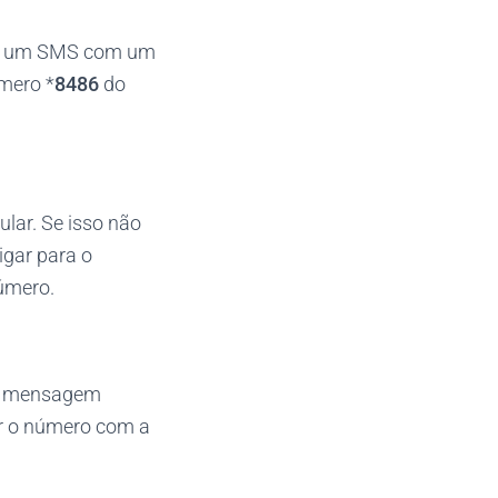
berá um SMS com um
úmero *
8486
do
ular. Se isso não
igar para o
número.
ma mensagem
r o número com a