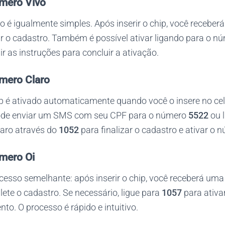
mero Vivo
so é igualmente simples. Após inserir o chip, você rece
r o cadastro. Também é possível ativar ligando para o n
ir as instruções para concluir a ativação.
mero Claro
ip é ativado automaticamente quando você o insere no cel
pode enviar um SMS com seu CPF para o número
5522
ou l
aro através do
1052
para finalizar o cadastro e ativar o 
mero Oi
cesso semelhante: após inserir o chip, você receberá u
ete o cadastro. Se necessário, ligue para
1057
para ativa
to. O processo é rápido e intuitivo.