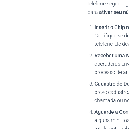
telefone segue al
para
ativar seu n
Inserir o Chip 
Certifique-se d
telefone, ele d
Receber uma M
operadoras env
processo de ati
Cadastro de D
breve cadastro
chamada ou no 
Aguarde a Con
alguns minutos
totalmente habi