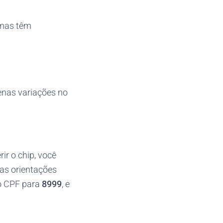
umas têm
enas variações no
ir o chip, você
 as orientações
o CPF para
8999
, e