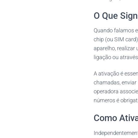
O Que Sign
Quando falamos
chip (ou SIM card)
aparelho, realiza
ligação ou através
A ativação é essen
chamadas, enviar 
operadora associe
números é obrigat
Como Ativ
Independentemente