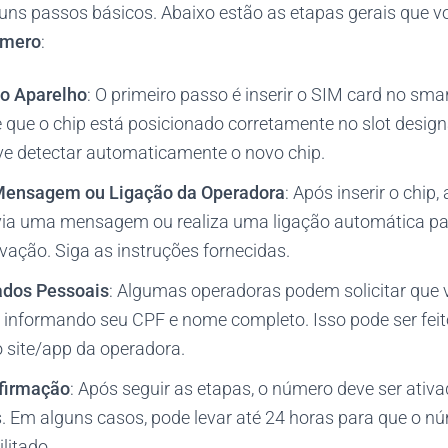
guns passos básicos. Abaixo estão as etapas gerais que v
úmero
:
no Aparelho
: O primeiro passo é inserir o SIM card no sma
e que o chip está posicionado corretamente no slot design
eve detectar automaticamente o novo chip.
ensagem ou Ligação da Operadora
: Após inserir o chip,
ia uma mensagem ou realiza uma ligação automática para
vação. Siga as instruções fornecidas.
ados Pessoais
: Algumas operadoras podem solicitar que
, informando seu CPF e nome completo. Isso pode ser feit
site/app da operadora.
firmação
: Após seguir as etapas, o número deve ser ativa
. Em alguns casos, pode levar até 24 horas para que o nú
litado.