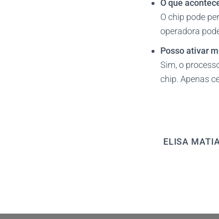
O que acontece
O chip pode pe
operadora pode
Posso ativar m
Sim, o process
chip. Apenas ce
ELISA MATI