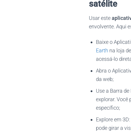
satélite
Usar este
aplicati
envolvente. Aqui 
Baixe o Aplicat
Earth
na loja d
acessá-lo dire
Abra o Aplicati
da web;
Use a Barra de 
explorar. Você 
específico;
Explore em 3D:
pode girar a vi