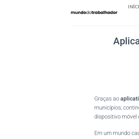
Skip
INÍC
to
content
Aplica
Graças ao
aplicat
municípios, conti
dispositivo móvel
Em um mundo cada 