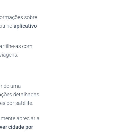
formações sobre
cia no
aplicativo
partilhe-as com
viagens.
ir de uma
mações detalhadas
s por satélite.
smente apreciar a
 ver cidade por