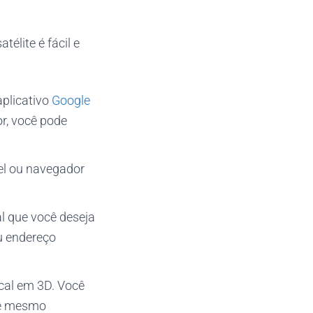
télite é fácil e
aplicativo
Google
r, você pode
vel ou navegador
l que você deseja
ou endereço
cal em 3D. Você
até mesmo