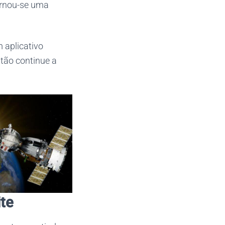
tornou-se uma
 aplicativo
ntão continue a
ite