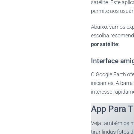
satélite. Este apl
permite aos usuári
Abaixo, vamos exp
escolha recomend
por satélite
:
Interface amig
O Google Earth ofe
iniciantes. A barr
interesse rapidam
App Para T
Veja também os me
tirar lindas fotos 