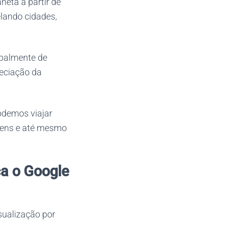
neta a partir de
elando cidades,
ipalmente de
eciação da
odemos viajar
agens e até mesmo
ça o Google
sualização por