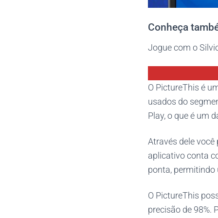
Conheça também
Jogue com o Silvio
O PictureThis é u
usados do segment
Play, o que é um d
Através dele você 
aplicativo conta c
ponta, permitindo
O PictureThis poss
precisão de 98%. P