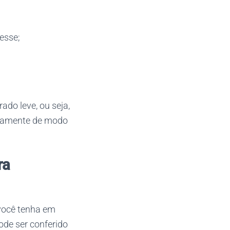
resse;
do leve, ou seja,
ivamente de modo
ra
 você tenha em
ode ser conferido