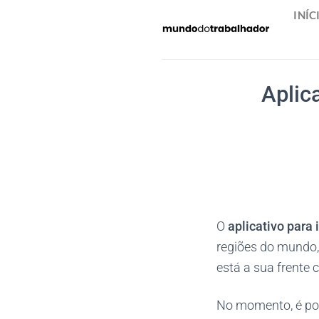
Skip
INÍC
to
content
Aplic
O
aplicativo para 
regiões do mundo, 
está a sua frente 
No momento, é pos