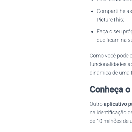
Compartilhe as
PictureThis;
Faça o seu própr
que ficam na s
Como você pode co
funcionalidades ad
dinâmica de uma f
Conheça o 
Outro
aplicativo p
na identificação 
de 10 milhões de u