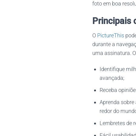
foto em boa resolu
Principais 
O
PictureThis
pode
durante a navegaç
uma assinatura. O
Identifique milh
avançada;
Receba opiniões
Aprenda sobre a
redor do mundo
Lembretes de re
Fácil usabilida