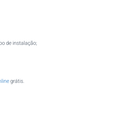
po de instalação;
nline
grátis.