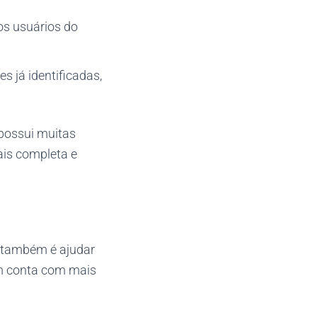
os usuários do
es já identificadas,
possui muitas
ais completa e
o também é ajudar
ém conta com mais