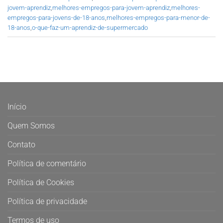
jovem-aprendiz
,
melhores-empregos-para-jovem-aprendiz
,
melhores-
empregos-para-jovens-de-18-anos
,
melhores-empregos-para-menor-de-
18-anos
,
o-que-faz-um-aprendiz-de-supermercado
Início
Quem Somos
Contato
Política de comentário
Política de Cookies
Política de privacidade
Termos de uso