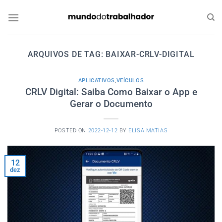
Skip
to
content
ARQUIVOS DE TAG:
BAIXAR-CRLV-DIGITAL
APLICATIVOS
,
VEÍCULOS
CRLV Digital: Saiba Como Baixar o App e
Gerar o Documento
POSTED ON
2022-12-12
BY
ELISA MATIAS
12
dez